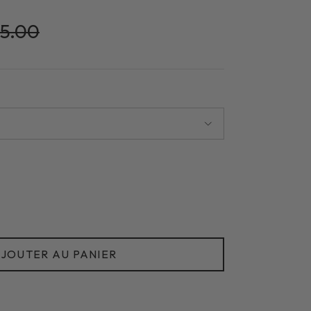
x habituel
5.00
JOUTER AU PANIER