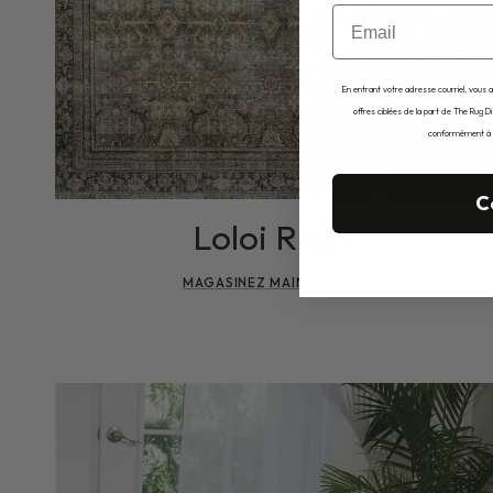
Email
En entrant votre adresse courriel, vous 
offres ciblées de la part de The Rug D
conformément à no
C
Loloi Rugs
MAGASINEZ MAINTENANT