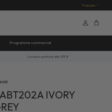
Langue
Français
Compte
Panier
Programme commercial
Livraison gratuite dès 199 $
avieh
t ABT202A IVORY
GREY