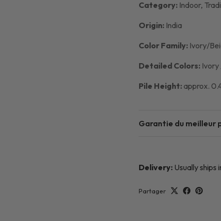
Category:
Indoor,
Tradi
Origin:
India
Color Family:
Ivory/Be
Detailed Colors:
Ivory
Pile Height:
approx. 0.4
Garantie du meilleur p
Delivery:
Usually ships 
Partager