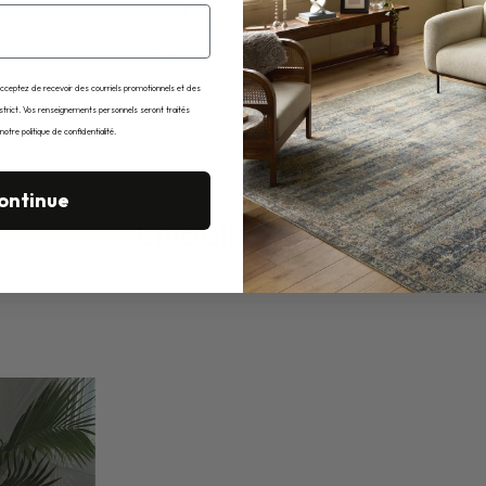
acceptez de recevoir des courriels promotionnels et des
istrict. Vos renseignements personnels seront traités
tre politique de confidentialité.
ontinue
Livabliss Rugs
MAGASINEZ MAINTENANT