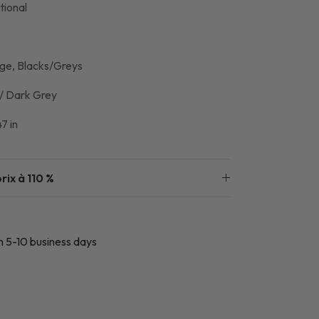
tional
ige, Blacks/Greys
 / Dark Grey
7 in
rix à 110 %
in 5-10 business days