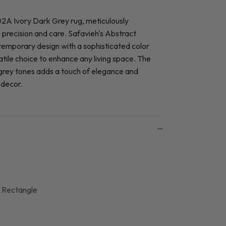
2A Ivory Dark Grey rug, meticulously
h precision and care. Safavieh's Abstract
temporary design with a sophisticated color
atile choice to enhance any living space. The
 grey tones adds a touch of elegance and
 decor.
L Rectangle