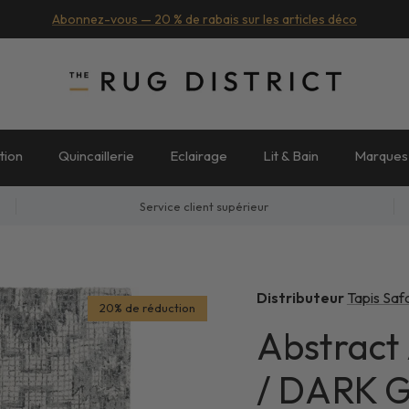
Abonnez-vous — 20 % de rabais sur les articles déco
tion
Quincaillerie
Eclairage
Lit & Bain
Marques
Service client supérieur
Distributeur
Tapis Saf
20% de réduction
Abstrac
/ DARK 