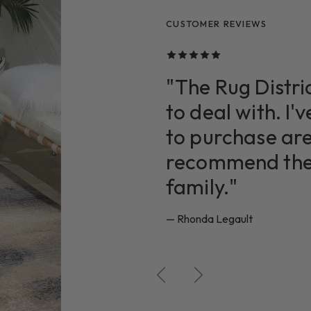
CUSTOMER REVIEWS
CUSTOMER REVIEWS
CUSTOMER REVIEWS
"The Rug Distric
to deal with. I'
to purchase are
recommend them
family."
— Rhonda Legault
Précédent
Suivant