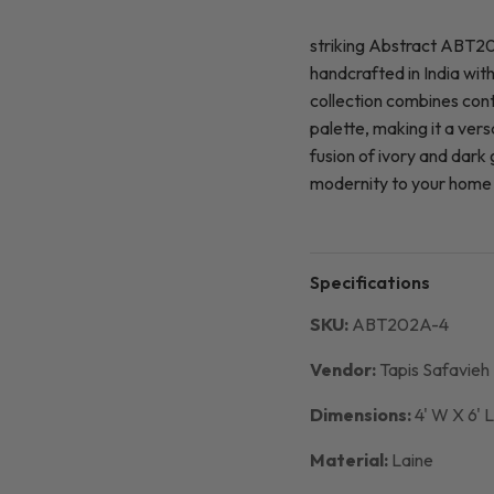
striking Abstract ABT20
handcrafted in India wit
collection combines con
palette, making it a vers
fusion of ivory and dark
modernity to your home
Specifications
SKU:
ABT202A-4
Vendor:
Tapis Safavieh
Dimensions:
4' W X 6' 
Material:
Laine