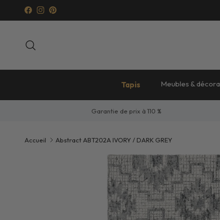
Aller au contenu
Facebook
Instagram
Pinterest
Recherche
Meubles & décora
Tapis
Garantie de prix à 110 %
Accueil
Abstract ABT202A IVORY / DARK GREY
Passer aux informations produits