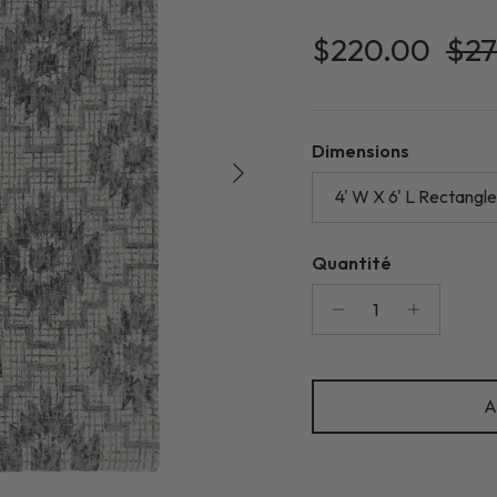
Prix soldé
Pri
$220.00
$27
Dimensions
Suivant
4' W X 6' L Rectangle
Quantité
A