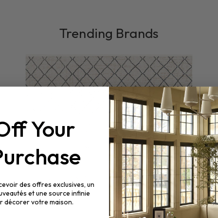
Trending Brands
Off
Your
 Purchase
evoir des offres exclusives, un
uveautés et une source infinie
ur décorer votre maison.