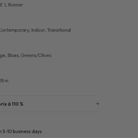
8' L Runner
Contemporary,
Indoor,
Transitional
ge, Blues, Greens/Olives
8 in
rix à 110 %
in 5-10 business days