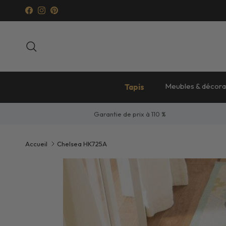
Aller au contenu
Facebook
Instagram
Pinterest
Recherche
Meubles & décora
Tapis
Garantie de prix à 110 %
Accueil
Chelsea HK725A
Passer aux informations produits