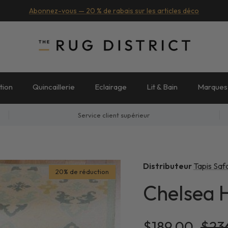
Abonnez-vous — 20 % de rabais sur les articles déco
tion
Quincaillerie
Eclairage
Lit & Bain
Marques
Service client supérieur
Distributeur
Tapis Saf
20% de réduction
Chelsea
Prix soldé
Prix
$189.00
$23