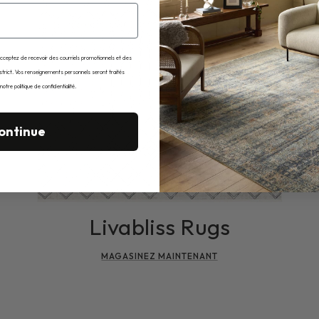
acceptez de recevoir des courriels promotionnels et des
istrict. Vos renseignements personnels seront traités
tre politique de confidentialité.
ontinue
Livabliss Rugs
MAGASINEZ MAINTENANT