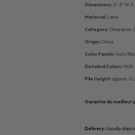
Dimensions:
2'-6" W X 
Material:
Laine
Category:
Clearance,
Origin:
China
Color Family:
Ivory/Bei
Detailed Colors:
Multi
Pile Height:
approx. 0.2
Garantie du meilleur p
Delivery:
Usually ships 