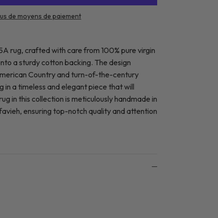
lus de moyens de paiement
A rug, crafted with care from 100% pure virgin
nto a sturdy cotton backing. The design
American Country and turn-of-the-century
g in a timeless and elegant piece that will
ug in this collection is meticulously handmade in
afavieh, ensuring top-notch quality and attention