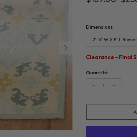
Dimensions
2'-6" W X 8' L Runne
Suivant
Clearance – Final S
Quantité
A