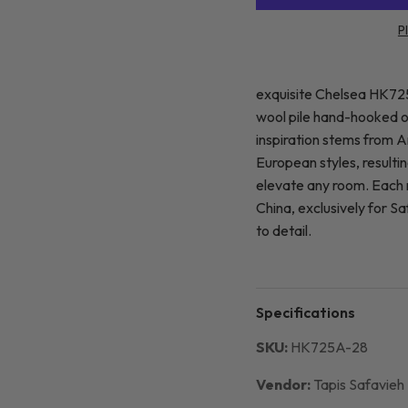
P
exquisite Chelsea HK725
wool pile hand-hooked o
inspiration stems from 
European styles, resultin
elevate any room. Each r
China, exclusively for S
to detail.
Specifications
SKU:
HK725A-28
Vendor:
Tapis Safavieh