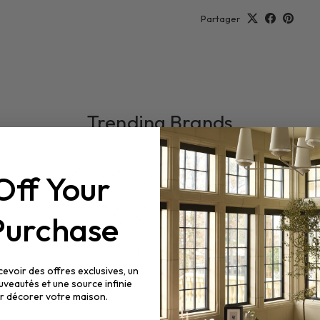
Partager
Trending Brands
Off
Your
 Purchase
evoir des offres exclusives, un
uveautés et une source infinie
ur décorer votre maison.