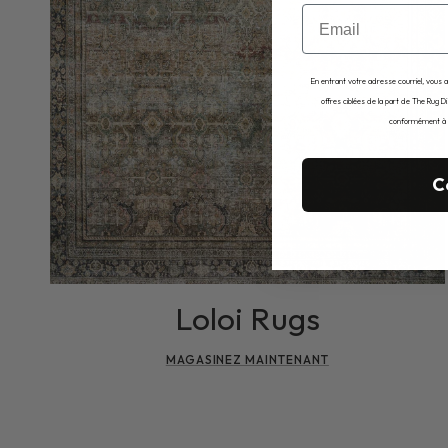
Email
En entrant votre adresse courriel, vous 
offres ciblées de la part de The Rug D
conformément à no
C
Loloi Rugs
MAGASINEZ MAINTENANT