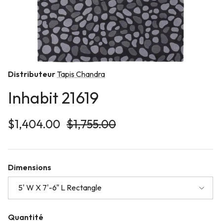
Distributeur
Tapis Chandra
Inhabit 21619
Prix soldé
Prix habituel
$1,404.00
$1,755.00
Dimensions
5' W X 7'-6" L Rectangle
Quantité