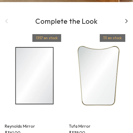
Précédent
Complete the Look
Suiva
1357 en stock
111 en stock
Reynolds Mirror
Tufa Mirror
Prix habituel
Prix habituel
$361.00
$339.00