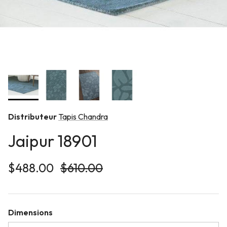
Distributeur
Tapis Chandra
Jaipur 18901
Prix soldé
Prix habituel
$488.00
$610.00
Dimensions