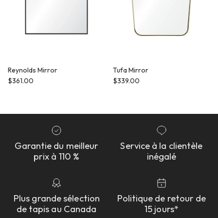
Reynolds Mirror
Tufa Mirror
Prix habituel
Prix habituel
$361.00
$339.00
Garantie du meilleur
Service à la clientèle
prix à 110 %
inégalé
Plus grande sélection
Politique de retour de
de tapis au Canada
15 jours*