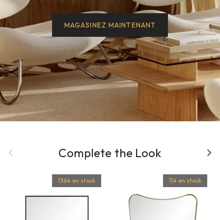
MAGASINEZ MAINTENANT
Précédent
Complete the Look
Suiva
1364 en stock
114 en stock