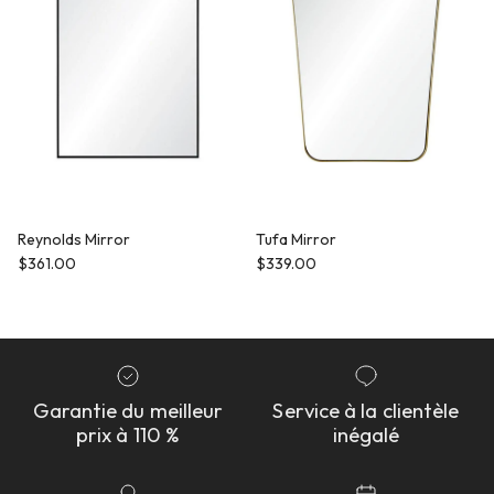
Reynolds Mirror
Tufa Mirror
Prix habituel
Prix habituel
$361.00
$339.00
Garantie du meilleur
Service à la clientèle
prix à 110 %
inégalé