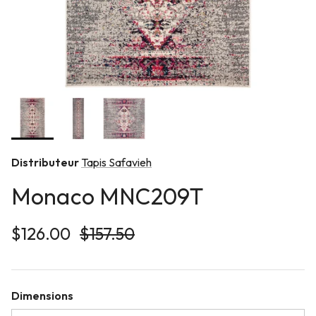
Distributeur
Tapis Safavieh
Monaco MNC209T
Prix soldé
Prix habituel
$126.00
$157.50
Dimensions