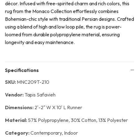
décor. Infused with free-spirited charm and rich colors, this
rug from the Monaco Collection effortlessly combines
Bohemian-chic style with traditional Persian designs. Crafted
using a blend of high and low loop pile, the rug is power-
loomed from durable polypropylene material, ensuring
longevity and easy maintenance.
Specifications
SKU:
MNC209T-210
Vendor:
Tapis Safavieh
Dimensions:
2'-2" W X 10' L Runner
Material:
57% Polypropylene, 30% Cotton, 13% Polyester
Category:
Contemporary,
Indoor