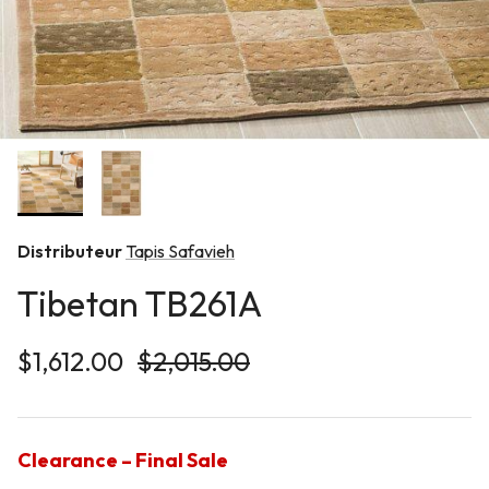
Distributeur
Tapis Safavieh
Tibetan TB261A
Prix soldé
Prix habituel
$1,612.00
$2,015.00
Clearance – Final Sale