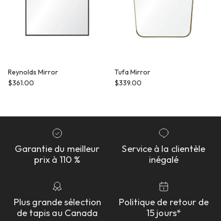
Reynolds Mirror
Tufa Mirror
Prix habituel
Prix habituel
$361.00
$339.00
Garantie du meilleur
Service à la clientèle
prix à 110 %
inégalé
Plus grande sélection
Politique de retour de
de tapis au Canada
15 jours*