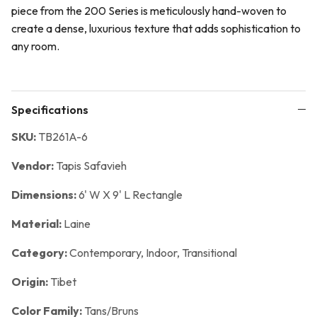
piece from the 200 Series is meticulously hand-woven to
create a dense, luxurious texture that adds sophistication to
any room.
Specifications
SKU:
TB261A-6
Vendor:
Tapis Safavieh
Dimensions:
6' W X 9' L Rectangle
Material:
Laine
Category:
Contemporary,
Indoor,
Transitional
Origin:
Tibet
Color Family:
Tans/Bruns